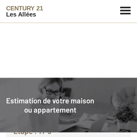
CENTURY 21
Les Allées
Agence immobilière
Vendre avec CENTURY 21 Les Allées
Estimation de votre maison
Faire estimer son bien avec
ou appartement
CENTURY 21 :
Etape :
1
/ 5