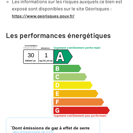
Les informations sur les risques auxquels ce bien est
exposé sont disponibles sur le site Géorisques :
https://www.georisques.gouv.fr/
Les performances énergétiques
consommation
logement extrêmement performant
(énergie primaire)
émissions
30
1
2
2
kWh/m
.an
kg CO
/m
.an
2
logement extrêmement peu performant
Dont émissions de gaz à effet de serre
*
peu d'émissions de CO2