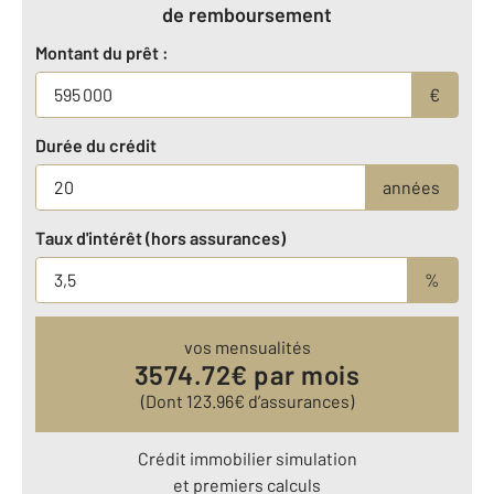
de remboursement
Montant du prêt :
€
Durée du crédit
années
Taux d'intérêt (hors assurances)
%
vos mensualités
3574.72
€ par mois
(Dont
123.96
€ d’assurances)
Crédit immobilier simulation
et premiers calculs