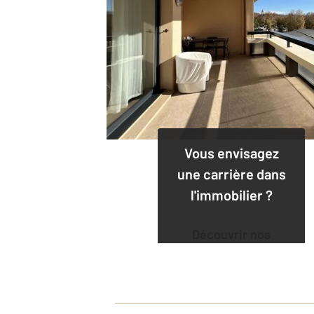
Vous envisagez
une carrière dans
l'immobilier ?
Découvrir nos
offres