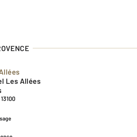
PROVENCE
Allées
s
 13100
ssage
agence