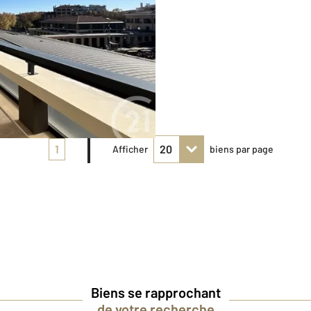
1
Afficher
biens par page
Biens se rapprochant
de votre recherche