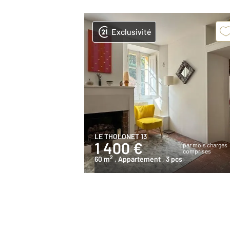
Exclusivité
LE THOLONET 13
1 400 €
par mois charges
comprises
2
60 m
, Appartement
, 3 pcs