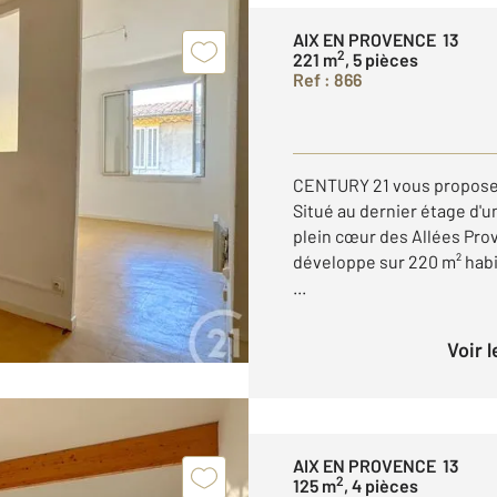
AIX EN PROVENCE 13
2
221 m
, 5 pièces
Ref : 866
CENTURY 21 vous propose à
Situé au dernier étage d'
plein cœur des Allées Pro
développe sur 220 m² habit
...
Voir 
AIX EN PROVENCE 13
2
125 m
, 4 pièces