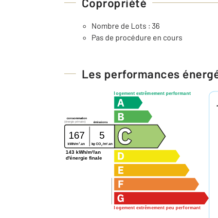
Copropriété
Nombre de Lots : 36
Pas de procédure en cours
Les performances énerg
logement extrêmement performant
consommation
(énergie primaire)
émissions
167
5
2
2
kg CO
/m
.an
kWh/m
.an
2
143 kWh/m²/an
d'énergie finale
logement extrêmement peu performant