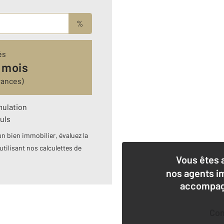
%
és
 mois
rances)
mulation
uls
n bien immobilier, évaluez la
utilisant nos calculettes de
Vous êtes 
nos agents i
accompagn
Co