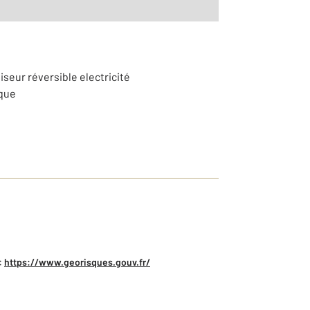
iseur réversible electricité
ique
:
https://www.georisques.gouv.fr/