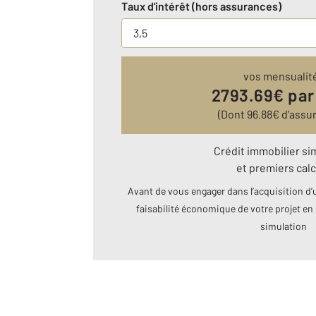
Taux d'intérêt (hors assurances)
vos mensualit
2793.69
€ par
(Dont
96.88
€ d’assu
Crédit immobilier si
et premiers calc
Avant de vous engager dans l’acquisition d’u
faisabilité économique de votre projet en 
simulation