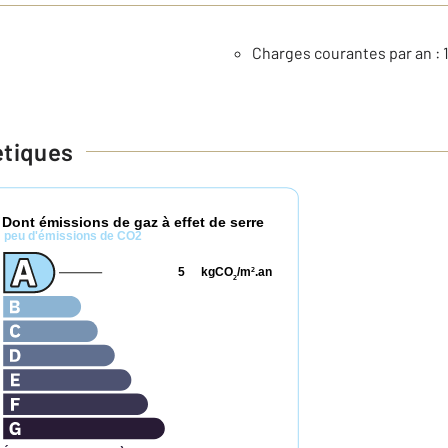
Charges courantes par an : 
étiques
Dont émissions de gaz à effet de serre
*
peu d'émissions de CO2
5
kgCO
/m
.an
2
2