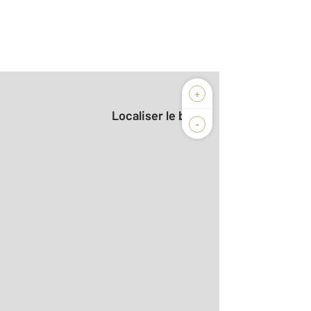
+
Localiser le bien
-
2