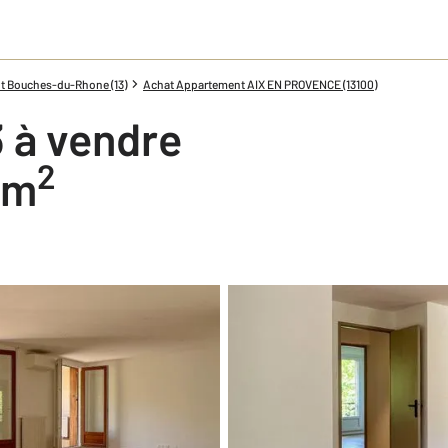
t Bouches-du-Rhone (13)
Achat Appartement AIX EN PROVENCE (13100)
 à vendre
2
2 m