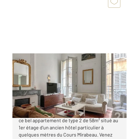
AIX EN PROVENCE 13
2
58,22 m
, 2 pièces
Ref : 917
Appartement T2 à vendre
410 000 €
Century 21 Les Allées vous présente à la vente
ce bel appartement de type 2 de 58m² situé au
1er étage d'un ancien hôtel particulier à
quelques mètres du Cours Mirabeau. Venez