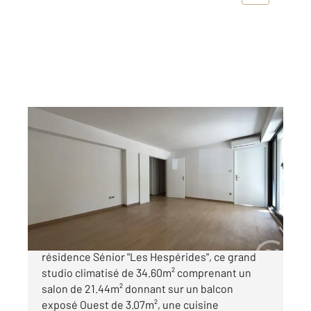
AIX EN PROVENCE 13
2
34,60 m
, 1 pièce
Ref : 495
Appartement Studio à vendre
150 000 €
Century 21 Les Allées vous propose dans une
résidence Sénior "Les Hespérides", ce grand
studio climatisé de 34.60m² comprenant un
salon de 21.44m² donnant sur un balcon
exposé Ouest de 3.07m², une cuisine