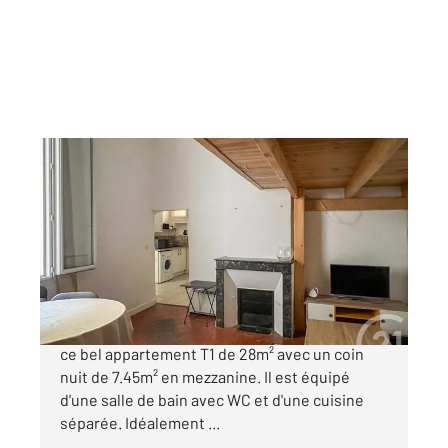
AIX EN PROVENCE 13
2
28 m
, 1 pièce
Ref : 929
Appartement T1 à vendre
190 000 €
Century 21 Les Allées vous présente à la vente
ce bel appartement T1 de 28m² avec un coin
nuit de 7.45m² en mezzanine. Il est équipé
d'une salle de bain avec WC et d'une cuisine
séparée. Idéalement ...