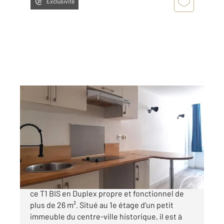
Exclusivité
AIX EN PROVENCE 13
2
26,19 m
, 2 pièces
Ref : 792
Appartement Duplex à vendre
179 000 €
Baisse de prix ! Idéal investisseurs : découvrez
ce T1 BIS en Duplex propre et fonctionnel de
plus de 26 m². Situé au 1e étage d'un petit
immeuble du centre-ville historique, il est à