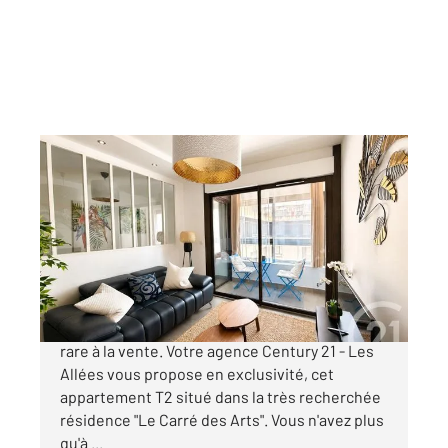
AIX EN PROVENCE 13
2
39,05 m
, 2 pièces
Ref : 922
Appartement F2 à vendre
332 000 €
Appartement coup de coeur en dernier étage,
rare à la vente. Votre agence Century 21 - Les
Allées vous propose en exclusivité, cet
appartement T2 situé dans la très recherchée
résidence "Le Carré des Arts". Vous n'avez plus
qu'à ...