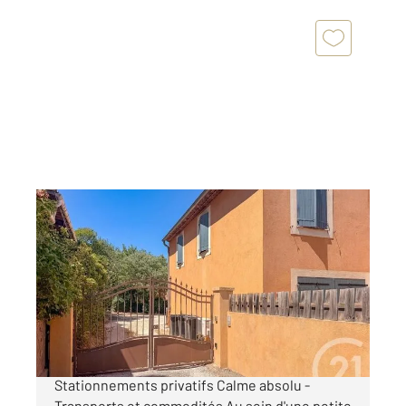
AIX EN PROVENCE 13
2
59,50 m
, 3 pièces
Ref : 318
Appartement T3 à vendre
430 000 €
Haut de villa T3 - Lumineux - Avec Terrasse et
Stationnements privatifs Calme absolu -
Transports et commodités Au sein d'une petite