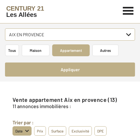
CENTURY 21
Les Allées
AIX EN PROVENCE
Tous
Maison
Appartement
Autres
Appliquer
Vente appartement Aix en provence (13)
11 annonces immobilières :
Trier par :
Date
Prix
Surface
Exclusivité
DPE