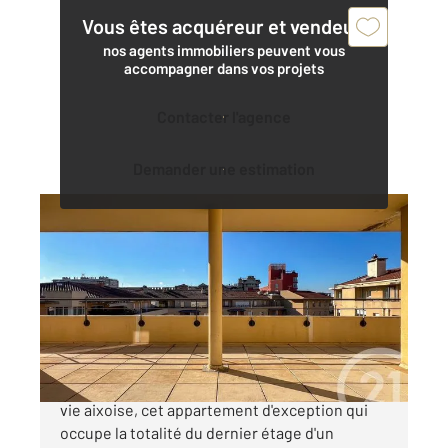
Vous êtes acquéreur et vendeur,
nos agents immobiliers peuvent vous
accompagner dans vos projets
Contacter l'agence
Demander une estimation
AIX EN PROVENCE 13
2
201 m
, 6 pièces
Ref : 830
Appartement Duplex à vendre
1 976 000 €
Century21 vous propose en plein coeur de la
vie aixoise, cet appartement d'exception qui
occupe la totalité du dernier étage d'un