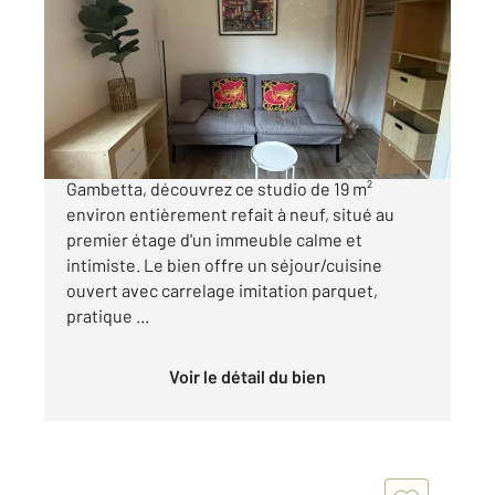
18,68 m
, 1 pièce
Ref : 925
Appartement Studio à vendre
135 000 €
À AixenProvence, dans la Résidence Parc
Gambetta, découvrez ce studio de 19 m²
environ entièrement refait à neuf, situé au
premier étage d'un immeuble calme et
intimiste. Le bien offre un séjour/cuisine
ouvert avec carrelage imitation parquet,
pratique ...
Voir le détail du bien